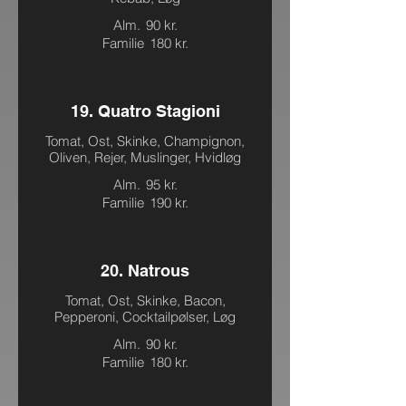
Alm.
90 kr.
Familie
180 kr.
19. Quatro Stagioni
Tomat, Ost, Skinke, Champignon,
Oliven, Rejer, Muslinger, Hvidløg
Alm.
95 kr.
Familie
190 kr.
20. Natrous
Tomat, Ost, Skinke, Bacon,
Pepperoni, Cocktailpølser, Løg
Alm.
90 kr.
Familie
180 kr.