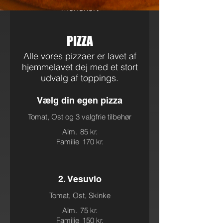
menukort
PIZZA
Alle vores pizzaer er lavet af
hjemmelavet dej med et stort
udvalg af toppings.
Vælg din egen pizza
Tomat, Ost og 3 valgfrie tilbehør
Alm.
85 kr.
Familie
170 kr.
2. Vesuvio
Tomat, Ost, Skinke
Alm.
75 kr.
Familie
150 kr.