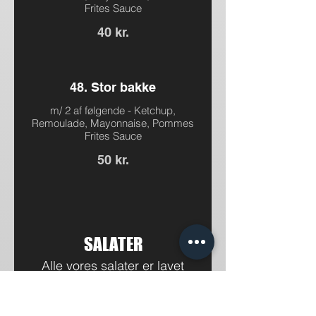
Frites Sauce
40 kr.
48. Stor bakke
m/ 2 af følgende - Ketchup,
Remoulade, Mayonnaise, Pommes
Frites Sauce
50 kr.
SALATER
Alle vores salater er lavet
med frisk salat, hvor de
varierer fra vegetariske,
pescetarisk og også noget til