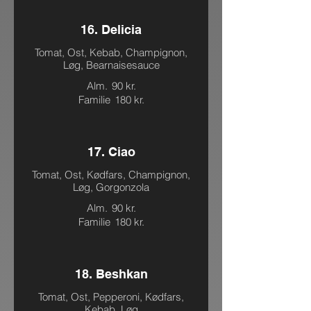
16. Delicia
Tomat, Ost, Kebab, Champignon,
Løg, Bearnaisesauce
Alm.
90 kr.
Familie
180 kr.
17. Ciao
Tomat, Ost, Kødfars, Champignon,
Løg, Gorgonzola
Alm.
90 kr.
Familie
180 kr.
18. Beshkan
Tomat, Ost, Pepperoni, Kødfars,
Kebab, Løg